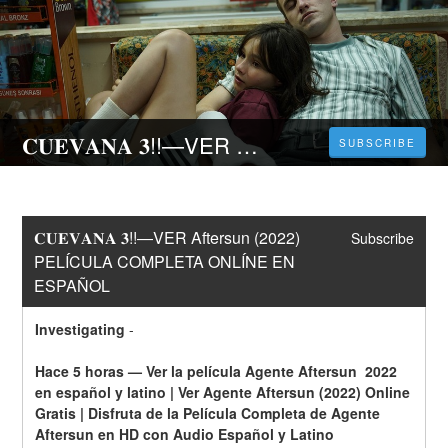
𝐂𝐔𝐄𝐕𝐀𝐍𝐀 𝟑!!—VER Aftersun (2022) PELÍCULA COMPLETA ONLÍNE EN ESPAÑOL
SUBSCRIBE
𝐂𝐔𝐄𝐕𝐀𝐍𝐀 𝟑!!—VER Aftersun (2022) 
Subscribe
PELÍCULA COMPLETA ONLÍNE EN 
ESPAÑOL
Investigating
-
Hace 5 horas — Ver la película Agente Aftersun  2022 
en español y latino | Ver Agente Aftersun (2022) Online 
Gratis | Disfruta de la Película Completa de Agente 
Aftersun en HD con Audio Español y Latino 