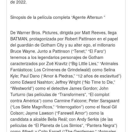
de 2022.
Sinopsis de la película completa “Agente Aftersun ”
De Warner Bros. Pictures, dirigida por Matt Reeves, llega 
BATMAN, protagonizada por Robert Pattinson en el papel 
del guardián de Gotham City y su alter ego, el millonario 
Bruce Wayne. Junto a Pattinson (“Tenet,” “El Faro”) 
tenemos a los legendarios personajes de Gotham 
caracterizados por Zoë Kravitz (“Big Little Lies,” “Animales 
Fantásticos: Los Crímenes de Grindelwald) como Selina 
Kyle; Paul Dano (“Amor & Piedras,” “12 años de esclavitud”) 
como Edward Nashton; Jeffrey Wright (“No Time to Die,” 
“Westworld”) como el detective James Gordon; John 
Turturro (las películas de “Transformers”, “El complot 
contra América”) como Carmine Falcone; Peter Sarsgaard 
(“Los Siete Magníficos,” “Interrogation”) como el fiscal Gil 
Colson; Jayme Lawson (“Farewell Amor”) como la 
candidata a alcalde Bella Reál; con Andy Serkis (de las 
películas de “El Planeta de Los Simios”, “Pantera Negra”) 
como Alfred; y Colin Farrell (“The Gentlemen,” “Animales 